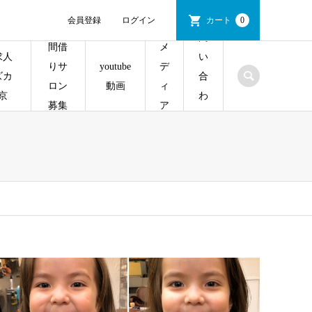
会員登録
ログイン
カート
0
問
間借
メ
求人
い
youtube
りサ
デ
ズカ
合
動画
ロン
ィ
京
わ
募集
ア
せ