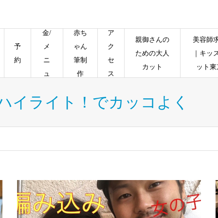
料
金/
赤ち
ア
親御さんの
美容師
予
メ
ゃん
ク
ための大人
｜キッ
約
ニ
筆制
セ
カット
ット東
ュ
作
ス
ー
】ハイライト！でカッコよく