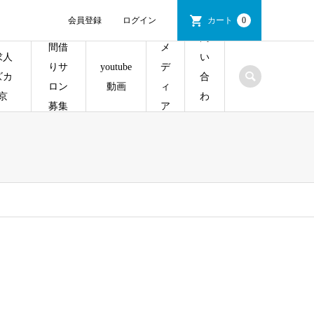
会員登録
ログイン
カート
0
問
間借
メ
求人
い
youtube
りサ
デ
ズカ
合
動画
ロン
ィ
京
わ
募集
ア
せ