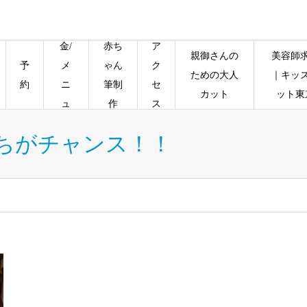
料
金/
赤ち
ア
親御さんの
美容師
予
メ
ゃん
ク
ための大人
｜キッ
約
ニ
筆制
セ
カット
ット東
ュ
作
ス
ー
ちがチャンス！！