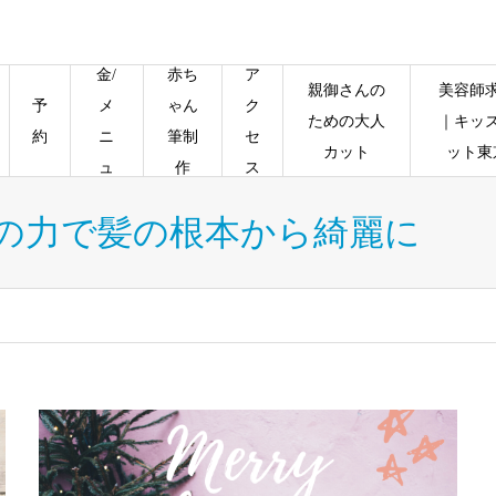
料
金/
赤ち
ア
親御さんの
美容師
予
メ
ゃん
ク
ための大人
｜キッ
約
ニ
筆制
セ
カット
ット東
ュ
作
ス
ー
の力で髪の根本から綺麗に