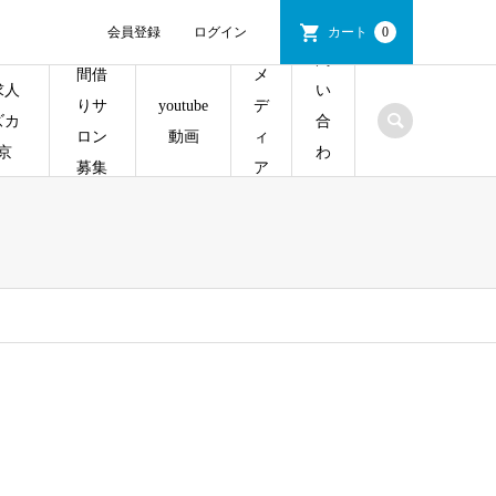
会員登録
ログイン
カート
0
問
間借
メ
求人
い
youtube
りサ
デ
ズカ
合
動画
ロン
ィ
京
わ
募集
ア
せ