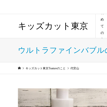
初
め
キッズカット東京
て
の
方
ウルトラファインバブル
キッズカット東京Tnatureのこと
代官山