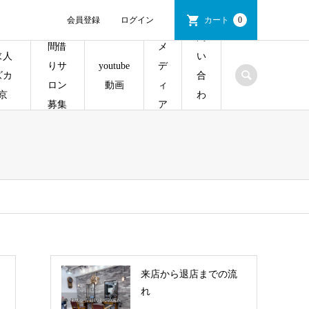
会員登録
ログイン
カート
0
問
間借
メ
求人
い
youtube
りサ
デ
ズカ
合
動画
ロン
ィ
京
わ
募集
ア
せ
来店から退店までの流
れ