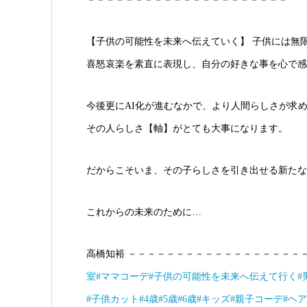
【子供の可能性を未来へ伝えていく】 子供には無
喜怒哀楽を素直に表現し、自分の好きな事を心で感
今後更にAI化が進むなかで、より人間らしさが求
その人らしさ【軸】がとても大事になります。
だからこそいま、その子らしさを引き出せる新たな
これからの未来のために…
高橋知裕 －－－－－－－－－－－－－－－－－－
室
#ママコーデ
#子供の可能性を未来へ伝えて行く
#
#子供カット
#4歳
#5歳
#6歳
#キッズ
#親子コーデ
#ヘ