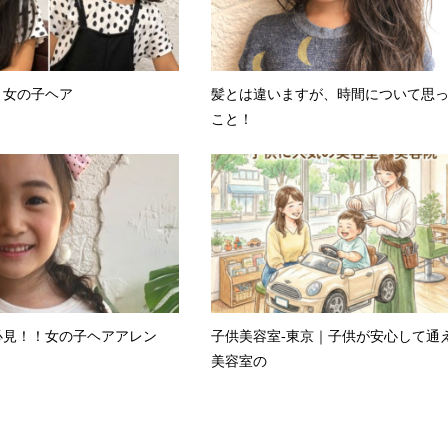
ト女の子ヘア
髪とは違いますが、時間について思
こと！
必見！！女の子ヘアアレン
子供美容室-東京｜子供が安心して通
美容室の