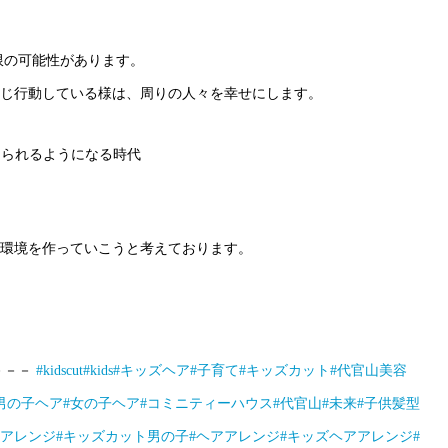
限の可能性があります。
じ行動している様は、周りの人々を幸せにします。
められるようになる時代
環境を作っていこうと考えております。
－－－
#kidscut
#kids
#キッズヘア
#子育て
#キッズカット
#代官山美容
男の子ヘア
#女の子ヘア
#コミニティーハウス
#代官山
#未来
#子供髪型
アアレンジ
#キッズカット男の子
#ヘアアレンジ
#キッズヘアアレンジ
#