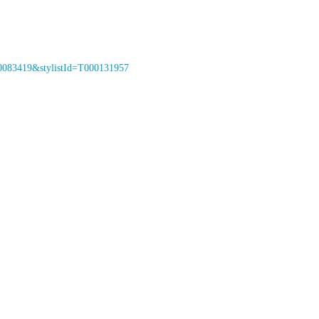
000083419&stylistId=T000131957