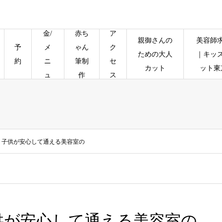
料
金/
赤ち
ア
親御さんの
美容師
予
メ
ゃん
ク
ための大人
｜キッ
約
ニ
筆制
セ
カット
ット東
ュ
作
ス
ー
｜子供が安心して通える美容室の
供が安心して通える美容室の