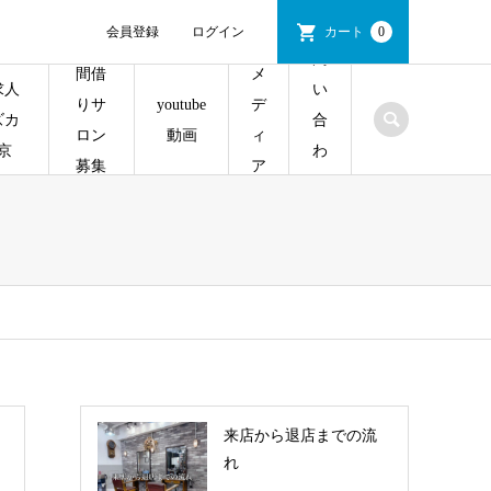
会員登録
ログイン
カート
0
問
間借
メ
求人
い
youtube
りサ
デ
ズカ
合
動画
ロン
ィ
京
わ
募集
ア
せ
来店から退店までの流
れ