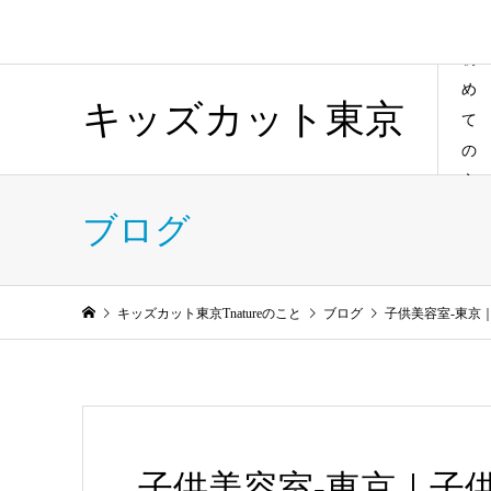
初
め
キッズカット東京
て
の
方
ブログ
キッズカット東京Tnatureのこと
ブログ
子供美容室-東京
子供美容室-東京｜子