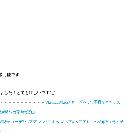
持参可能です
ました！とても嬉しいです^_^
－－－－－－－－－－－－
#kidscut
#kids
#キッズヘア
#子育て
#キッズ
族
#親バカ部
#代官山
#親子コーデ
#ヘアアレンジ
#キッズヘア
#ヘアアレンジ
#知育
#男の子
s