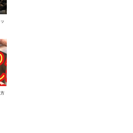
カッ
り方