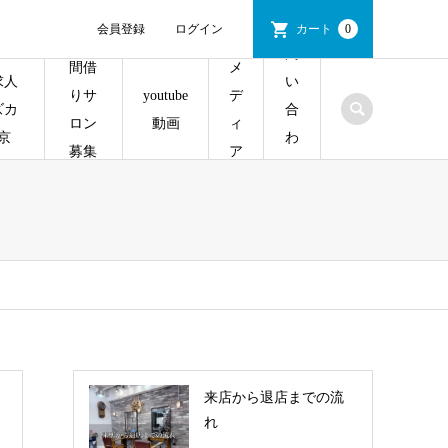
会員登録
ログイン
カート
0
問
間借
メ
求人
い
youtube
りサ
デ
ズカ
合
動画
ロン
ィ
京
わ
募集
ア
せ
来店から退店までの流
れ