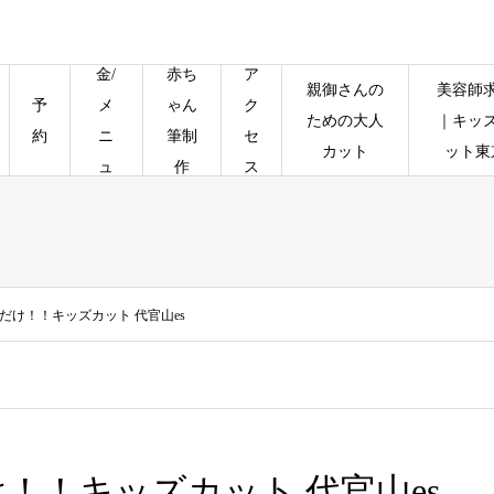
料
金/
赤ち
ア
親御さんの
美容師
予
メ
ゃん
ク
ための大人
｜キッ
約
ニ
筆制
セ
カット
ット東
ュ
作
ス
ー
だけ！！キッズカット 代官山es
！！キッズカット 代官山es