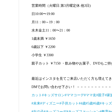
営業時間（火曜日.第3月曜定休.他3日)
日10:00〜19:00
月11：00～19：00
水木金土11：00〜21：00
1歳未満 ￥1650
6歳以下 ￥2200
小学生 ￥3300
親子カット ￥7150 ・飲み物やお菓子、DVDもご
最近はインスタを見てご来店いただく方も増えてき
DMでお問い合わせ下さい！ －－－－－－－－－
カット
#キッズサロン
#ママコーデ
#ママ友
#親子
#家
#未来
#ディズニー
#子供カット
#4歳
#5歳
#6歳
#キッズ
#女の子
#キッズコーデ
#キッズファッション
#教育
#e