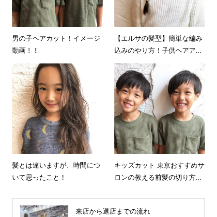
男の子ヘアカット！イメージ
【エルサの髪型】簡単な編み
動画！！
込みのやり方！子供ヘアア...
髪とは違いますが、時間につ
キッズカット 東京おすすめサ
いて思ったこと！
ロンの教える前髪の切り方...
来店から退店までの流れ