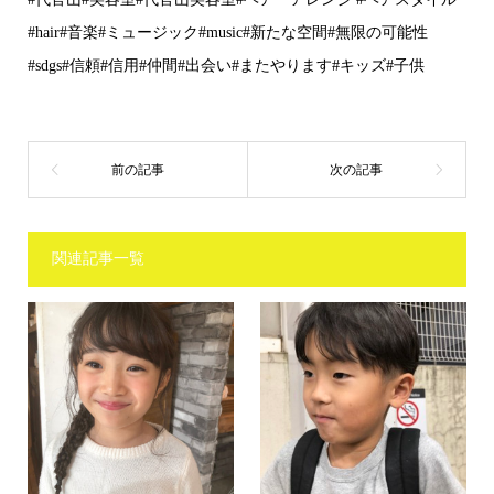
#hair#音楽#ミュージック#music#新たな空間#無限の可能性
#sdgs#信頼#信用#仲間#出会い#またやります#キッズ#子供
関連記事一覧